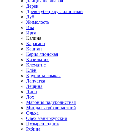
Дейция шершавая
Дёрен
Древогубец круглолистный
Дуб
Жимолость
Ива
Ирга
Калина
Карагана
Каштан
Керия японская
Кизильник
Клематис
Клён
Крушина ломкая
Лапчатка
Лещина
Липа
Лох
Магония падуболистная
Миндаль трёхлопастной
Ольха
Орех маньчжурский
Пузыреплодник
Рябина