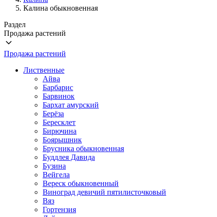
Калина обыкновенная
Раздел
Продажа растений
Продажа растений
Лиственные
Айва
Барбарис
Барвинок
Бархат амурский
Берёза
Бересклет
Бирючина
Боярышник
Брусника обыкновенная
Буддлея Давида
Бузина
Вейгела
Вереск обыкновенный
Виноград девичий пятилисточковый
Вяз
Гортензия