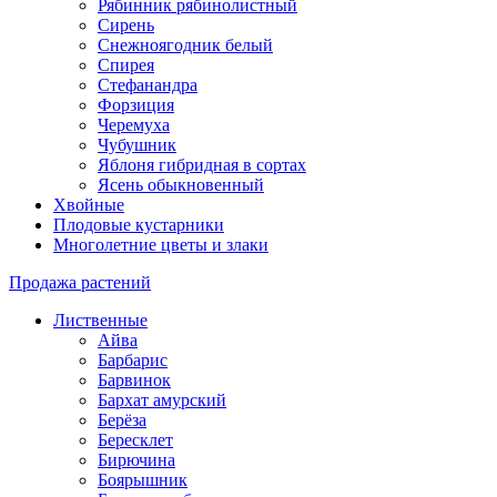
Рябинник рябинолистный
Сирень
Снежноягодник белый
Спирея
Стефанандра
Форзиция
Черемуха
Чубушник
Яблоня гибридная в сортах
Ясень обыкновенный
Хвойные
Плодовые кустарники
Многолетние цветы и злаки
Продажа растений
Лиственные
Айва
Барбарис
Барвинок
Бархат амурский
Берёза
Бересклет
Бирючина
Боярышник