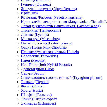
Герань (Geranium)
Гуннера (Gunnera)
Живучка ползучая (Ajuga Reptans)
Ирис (Iris)
Котовник Фассена (Nepeta x faassenii)
Кровохлебка лекарственная (Sanguisorba officinalis L
Лаванда узколистная английская (Lavandula ang)
Лилейник (Hemerocallis)
Лихнис (Lychnis)
Мискантус (Miscanthus)
Овсяница сизая (Festuca glauca)
Осока Петри Milk Chocolate
Пеннисетум лисохвостный Hameln
Перовския (Perowskia)
Пион (Paeonia)
Ито-Пион (Itoh-Hybrid Paeonia)
Древовидный Пион
Седум (Sedum)
Синеголовник плосколистный (Eryngium planum)
Тимьян (Thymus)
Флокс (Phlox)
Хоста (Hosta)
Шалфей (Сальвия)
Эрика (Erica) в сортах
Эхинацея (Echinacea)