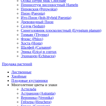
Осока Петри Milk Chocolate
Пеннисетум лисохвостный Hameln
Перовския (Perowskia)
Пион (Paeonia)
Ито-Пион (Itoh-Hybrid Paeonia)
Древовидный Пион
Седум (Sedum)
Синеголовник плосколистный (Eryngium planum)
Тимьян (Thymus)
Флокс (Phlox)
Хоста (Hosta)
Шалфей (Сальвия)
Эрика (Erica) в сортах
Эхинацея (Echinacea)
Продажа растений
Лиственные
Хвойные
Плодовые кустарники
Многолетние цветы и злаки
Астильба
Астранция (Astrantia)
Вероника (Veronika)
Гейхера (Heuchera)