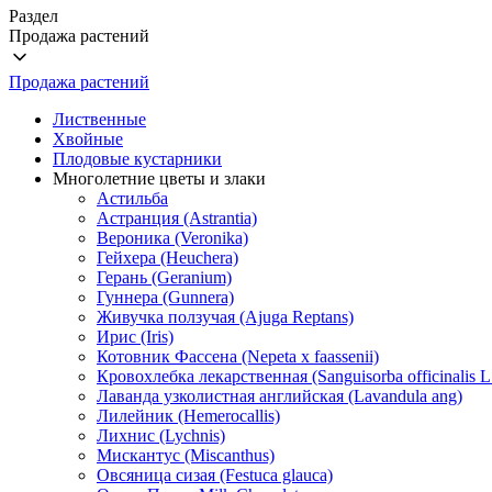
Раздел
Продажа растений
Продажа растений
Лиственные
Хвойные
Плодовые кустарники
Многолетние цветы и злаки
Астильба
Астранция (Astrantia)
Вероника (Veronika)
Гейхера (Heuchera)
Герань (Geranium)
Гуннера (Gunnera)
Живучка ползучая (Ajuga Reptans)
Ирис (Iris)
Котовник Фассена (Nepeta x faassenii)
Кровохлебка лекарственная (Sanguisorba officinalis L
Лаванда узколистная английская (Lavandula ang)
Лилейник (Hemerocallis)
Лихнис (Lychnis)
Мискантус (Miscanthus)
Овсяница сизая (Festuca glauca)