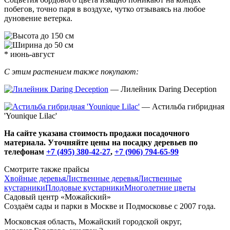
побегов, точно паря в воздухе, чутко отзываясь на любое
дуновение ветерка.
до 150 см
до 50 см
* июнь-август
С этим растением также покупают:
— Лилейник Daring Deception
— Астильба гибридная
'Younique Lilac'
На сайте указана стоимость продажи посадочного
материала. Уточняйте цены на посадку деревьев по
телефонам
+7 (495) 380-42-27
,
+7 (906) 794-65-99
Смотрите также прайсы
Хвойные деревья
Лиственные деревья
Лиственные
кустарники
Плодовые кустарники
Многолетние цветы
Садовый центр «Можайский»
Создаём сады и парки в Москве и Подмосковье с 2007 года.
Московская область, Можайский городской округ,