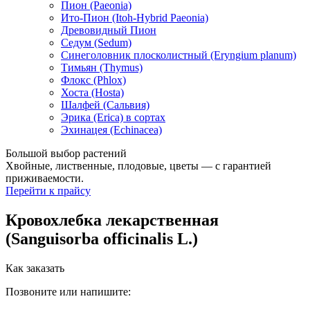
Пион (Paeonia)
Ито-Пион (Itoh-Hybrid Paeonia)
Древовидный Пион
Седум (Sedum)
Синеголовник плосколистный (Eryngium planum)
Тимьян (Thymus)
Флокс (Phlox)
Хоста (Hosta)
Шалфей (Сальвия)
Эрика (Erica) в сортах
Эхинацея (Echinacea)
Большой выбор растений
Хвойные, лиственные, плодовые, цветы — с гарантией
приживаемости.
Перейти к прайсу
Кровохлебка лекарственная
(Sanguisorba officinalis L.)
Как заказать
Позвоните или напишите: