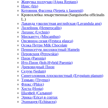
Живучка ползучая (Ajuga Reptans)
Ирис (Iris)
Котовник Фассена (Nepeta x faassenii)
Кровохлебка лекарственная (Sanguisorba officinalis
L.)
Лаванда узколистная английская (Lavandula ang)
Лилейник (Hemerocallis)
Лихнис (Lychnis)
Мискантус (Miscanthus)
Овсяница сизая (Festuca glauca)
Осока Петри Milk Chocolate
Пеннисетум лисохвостный Hameln
Перовския (Perowskia)
Пион (Paeonia)
Ито-Пион (Itoh-Hybrid Paeonia)
Древовидный Пион
Седум (Sedum)
Синеголовник плосколистный (Eryngium planum)
Тимьян (Thymus)
Флокс (Phlox)
Хоста (Hosta)
Шалфей (Сальвия)
Эрика (Erica) в сортах
Эхинацея (Echinacea)