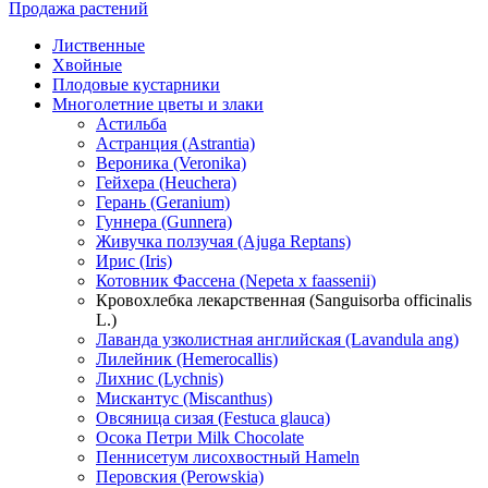
Продажа растений
Лиственные
Хвойные
Плодовые кустарники
Многолетние цветы и злаки
Астильба
Астранция (Astrantia)
Вероника (Veronika)
Гейхера (Heuchera)
Герань (Geranium)
Гуннера (Gunnera)
Живучка ползучая (Ajuga Reptans)
Ирис (Iris)
Котовник Фассена (Nepeta x faassenii)
Кровохлебка лекарственная (Sanguisorba officinalis
L.)
Лаванда узколистная английская (Lavandula ang)
Лилейник (Hemerocallis)
Лихнис (Lychnis)
Мискантус (Miscanthus)
Овсяница сизая (Festuca glauca)
Осока Петри Milk Chocolate
Пеннисетум лисохвостный Hameln
Перовския (Perowskia)