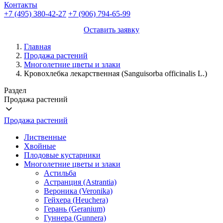
Контакты
+7 (495) 380-42-27
+7 (906) 794-65-99
Оставить заявку
Главная
Продажа растений
Многолетние цветы и злаки
Кровохлебка лекарственная (Sanguisorba officinalis L.)
Раздел
Продажа растений
Продажа растений
Лиственные
Хвойные
Плодовые кустарники
Многолетние цветы и злаки
Астильба
Астранция (Astrantia)
Вероника (Veronika)
Гейхера (Heuchera)
Герань (Geranium)
Гуннера (Gunnera)