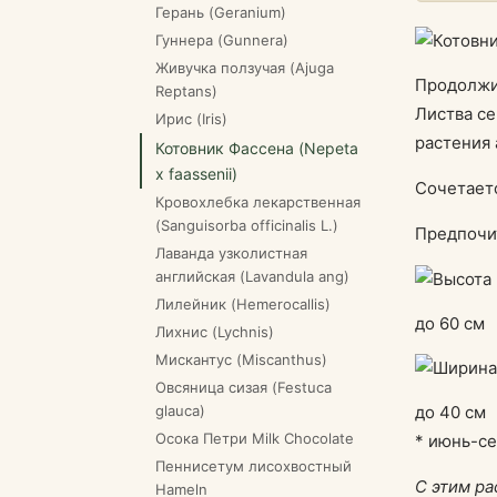
Герань (Geranium)
Гуннера (Gunnera)
Живучка ползучая (Ajuga
Продолжи
Reptans)
Листва се
Ирис (Iris)
растения 
Котовник Фассена (Nepeta
x faassenii)
Сочетает
Кровохлебка лекарственная
(Sanguisorba officinalis L.)
Предпочи
Лаванда узколистная
английская (Lavandula ang)
Лилейник (Hemerocallis)
до 60 см
Лихнис (Lychnis)
Мискантус (Miscanthus)
Овсяница сизая (Festuca
glauca)
до 40 см
Осока Петри Milk Chocolate
* июнь-с
Пеннисетум лисохвостный
С этим ра
Hameln