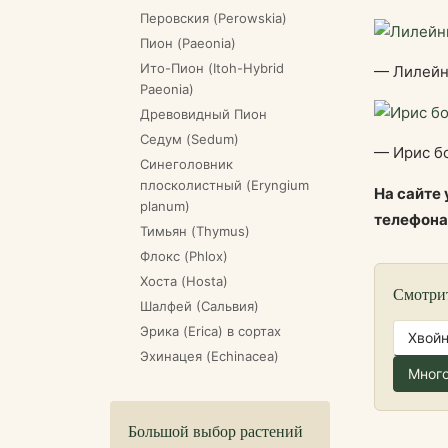
Перовския (Perowskia)
Пион (Paeonia)
Ито-Пион (Itoh-Hybrid
— Лилейн
Paeonia)
Древовидный Пион
Седум (Sedum)
— Ирис бо
Синеголовник
плосколистный (Eryngium
На сайте
planum)
телефон
Тимьян (Thymus)
Флокс (Phlox)
Хоста (Hosta)
Смотри
Шалфей (Сальвия)
Эрика (Erica) в сортах
Хвой
Эхинацея (Echinacea)
Много
Большой выбор растений