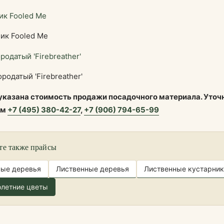
ик Fooled Me
родатый 'Firebreather'
 указана стоимость продажи посадочного материала. Уточ
ам
+7 (495) 380-42-27
,
+7 (906) 794-65-99
те также прайсы
ные деревья
Лиственные деревья
Лиственные кустарник
летние цветы