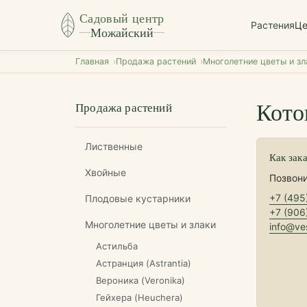
Садовый центр
Растения
Ц
Можайский
Главная
Продажа растений
Многолетние цветы и зл
Котов
Продажа растений
Лиственные
Как зак
Хвойные
Позвони
+7 (495
Плодовые кустарники
+7 (906
Многолетние цветы и злаки
info@ves
Астильба
Астранция (Astrantia)
Вероника (Veronika)
Гейхера (Heuchera)