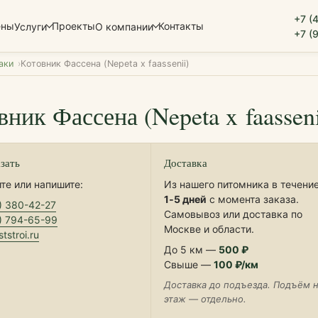
+7 (
ены
Проекты
Контакты
Услуги
О компании
+7 (
аки
Котовник Фассена (Nepeta x faassenii)
ник Фассена (Nepeta x faasseni
азать
Доставка
те или напишите:
Из нашего питомника в течени
1‑5 дней
с момента заказа.
) 380-42-27
Самовывоз или доставка по
) 794-65-99
Москве и области.
tstroi.ru
До 5 км —
500 ₽
Свыше —
100 ₽/км
Доставка до подъезда. Подъём 
этаж — отдельно.