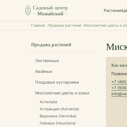
Садовый центр
Растения
Ц
Можайский
Главная
Продажа растений
Многолетние цветы и зл
Миск
Продажа растений
Лиственные
Как зак
Хвойные
Позвони
+7 (495
Плодовые кустарники
+7 (906
Многолетние цветы и злаки
info@ves
Астильба
Астранция (Astrantia)
Вероника (Veronika)
Гейхера (Heuchera)