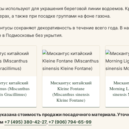
ы используют для украшения береговой линии водоемов. К
рах, а также при посадке группами на фоне газона.
нтусы сохраняют декоративность в течение всего года. В 
 в Подмосковье без укрытия.
нтус китайский
Мискантус китайский
Мискант
imus (Miscanthus
Kleine Fontane
Morning L
is Gracillimus)
(Miscanthus sinensis
sinensis
Kleine Fontane)
 указана стоимость продажи посадочного материала. Уточ
ам
+7 (495) 380-42-27
,
+7 (906) 794-65-99