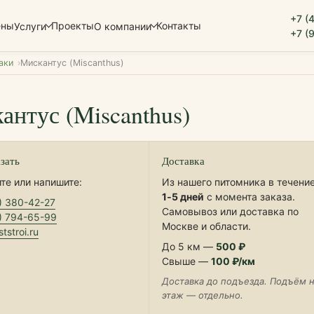
+7 (
ены
Проекты
Контакты
Услуги
О компании
+7 (
аки
Мискантус (Miscanthus)
антус (Miscanthus)
азать
Доставка
те или напишите:
Из нашего питомника в течени
1‑5 дней
с момента заказа.
) 380-42-27
Самовывоз или доставка по
) 794-65-99
Москве и области.
tstroi.ru
До 5 км —
500 ₽
Свыше —
100 ₽/км
Доставка до подъезда. Подъём 
этаж — отдельно.