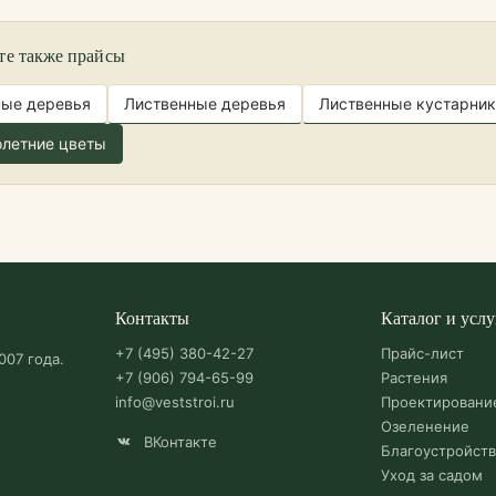
те также прайсы
ные деревья
Лиственные деревья
Лиственные кустарник
летние цветы
Контакты
Каталог и услу
+7 (495) 380-42-27
Прайс-лист
007 года.
+7 (906) 794-65-99
Растения
info@veststroi.ru
Проектировани
Озеленение
ВКонтакте
Благоустройст
Уход за садом