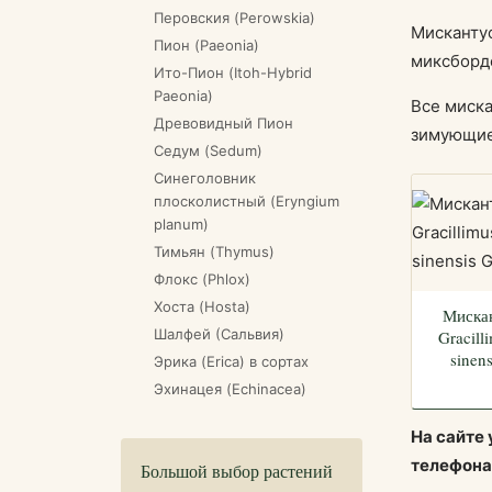
Перовския (Perowskia)
Мискантус
Пион (Paeonia)
миксборде
Ито-Пион (Itoh-Hybrid
Paeonia)
Все миска
Древовидный Пион
зимующие
Седум (Sedum)
Синеголовник
плосколистный (Eryngium
planum)
Тимьян (Thymus)
Флокс (Phlox)
Хоста (Hosta)
Миска
Шалфей (Сальвия)
Gracill
sinens
Эрика (Erica) в сортах
Эхинацея (Echinacea)
На сайте
телефон
Большой выбор растений