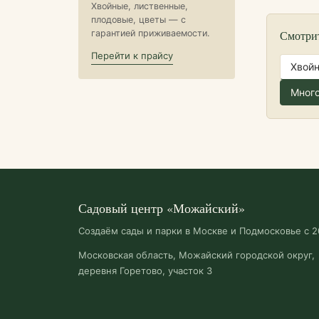
Хвойные, лиственные,
плодовые, цветы — с
гарантией приживаемости.
Смотри
Перейти к прайсу
Хвой
Много
Садовый центр «Можайский»
Создаём сады и парки в Москве и Подмосковье с 2
Московская область, Можайский городской округ,
деревня Горетово, участок 3