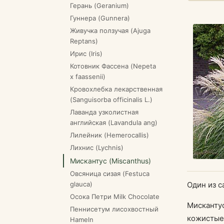
Герань (Geranium)
Гуннера (Gunnera)
Живучка ползучая (Ajuga
Reptans)
Ирис (Iris)
Котовник Фассена (Nepeta
x faassenii)
Кровохлебка лекарственная
(Sanguisorba officinalis L.)
Лаванда узколистная
английская (Lavandula ang)
Лилейник (Hemerocallis)
Лихнис (Lychnis)
Мискантус (Miscanthus)
Овсяница сизая (Festuca
glauca)
Один из с
Осока Петри Milk Chocolate
Мискантус
Пеннисетум лисохвостный
кожистые,
Hameln