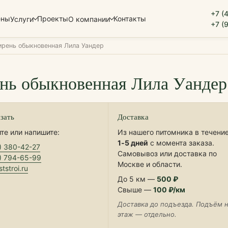
+7 (
ены
Проекты
Контакты
Услуги
О компании
+7 (
ирень обыкновенная Лила Уандер
нь обыкновенная Лила Уандер
азать
Доставка
те или напишите:
Из нашего питомника в течени
1‑5 дней
с момента заказа.
) 380-42-27
Самовывоз или доставка по
) 794-65-99
Москве и области.
tstroi.ru
До 5 км —
500 ₽
Свыше —
100 ₽/км
Доставка до подъезда. Подъём 
этаж — отдельно.