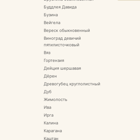
Буддлея Давида
Бузина
Вейгела
Вереск обыкновенный
Виноград девичий
пятилисточковый
Вяз
Гортензия
Дейция шершавая
Дёрен
Древогубец круглолистный
Дуб
Жимолость
Ива
Ирга
Калина
Карагана
Каштан