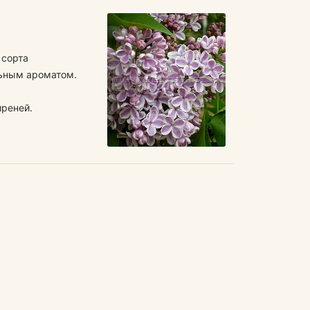
 сорта
льным ароматом.
иреней.