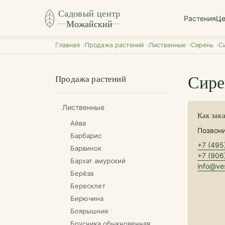
Садовый центр
Растения
Ц
Можайский
Главная
Продажа растений
Лиственные
Сирень
С
Сире
Продажа растений
Лиственные
Как зак
Айва
Позвони
Барбарис
+7 (495
Барвинок
+7 (906
Бархат амурский
info@ves
Берёза
Бересклет
Бирючина
Боярышник
Брусника обыкновенная