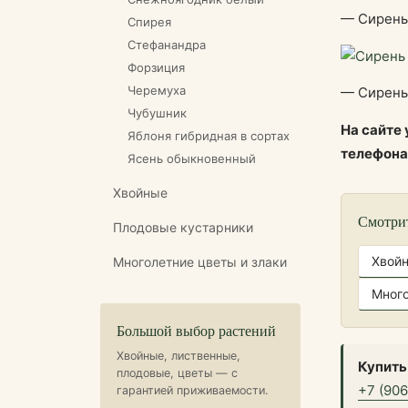
— Сирень
Спирея
Стефанандра
Форзиция
Черемуха
— Сирень
Чубушник
На сайте
Яблоня гибридная в сортах
телефон
Ясень обыкновенный
Хвойные
Смотри
Плодовые кустарники
Хвой
Многолетние цветы и злаки
Много
Большой выбор растений
Хвойные, лиственные,
Купить
плодовые, цветы — с
+7 (90
гарантией приживаемости.