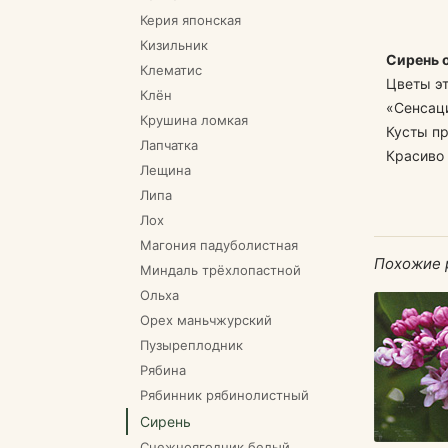
Керия японская
Кизильник
Сирень о
Клематис
Цветы эт
Клён
«Сенсац
Крушина ломкая
Кусты пр
Лапчатка
Красиво 
Лещина
Липа
Лох
Магония падуболистная
Похожие 
Миндаль трёхлопастной
Ольха
Орех маньчжурский
Пузыреплодник
Рябина
Рябинник рябинолистный
Сирень
Снежноягодник белый