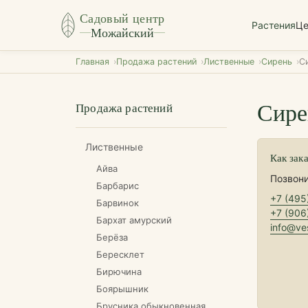
Садовый центр
Растения
Ц
Можайский
Главная
Продажа растений
Лиственные
Сирень
С
Сире
Продажа растений
Лиственные
Как зак
Айва
Позвони
Барбарис
+7 (495
Барвинок
+7 (906
Бархат амурский
info@ves
Берёза
Бересклет
Бирючина
Боярышник
Брусника обыкновенная