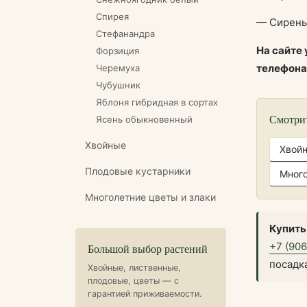
Спирея
— Сирень
Стефанандра
На сайте
Форзиция
телефон
Черемуха
Чубушник
Яблоня гибридная в сортах
Смотри
Ясень обыкновенный
Хвойные
Хвой
Плодовые кустарники
Много
Многолетние цветы и злаки
Купить
+7 (90
Большой выбор растений
посадк
Хвойные, лиственные,
плодовые, цветы — с
гарантией приживаемости.