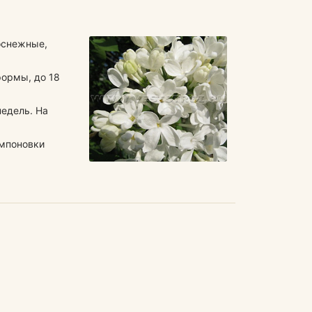
оснежные,
формы, до 18
недель. На
омпоновки