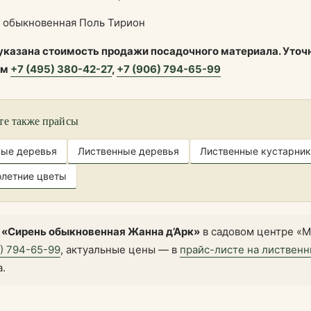
 обыкновенная Поль Тирион
 указана стоимость продажи посадочного материала. Уточ
ам
+7 (495) 380-42-27
,
+7 (906) 794-65-99
те также прайсы
ные деревья
Лиственные деревья
Лиственные кустарник
летние цветы
 «Сирень обыкновенная Жанна д’Арк»
в садовом центре «М
6) 794-65-99
, актуальные цены — в
прайс-листе на листвен
а.