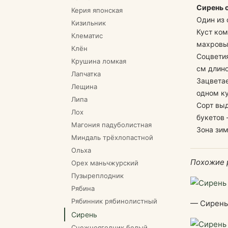
Сирень о
Керия японская
Один из 
Кизильник
Куст ком
Клематис
махровые
Клён
Соцветия
Крушина ломкая
см длино
Лапчатка
Зацветае
Лещина
одном ку
Липа
Сорт вы
Лох
букетов 
Магония падуболистная
Зона зим
Миндаль трёхлопастной
Ольха
Похожие 
Орех маньчжурский
Пузыреплодник
Рябина
Рябинник рябинолистный
— Сирень
Сирень
Снежноягодник белый