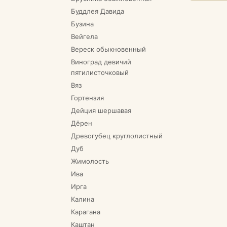
Буддлея Давида
Бузина
Вейгела
Вереск обыкновенный
Виноград девичий
пятилисточковый
Вяз
Гортензия
Дейция шершавая
Дёрен
Древогубец круглолистный
Дуб
Жимолость
Ива
Ирга
Калина
Карагана
Каштан