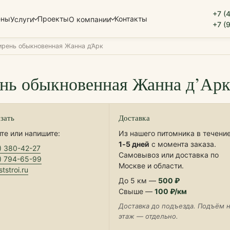
+7 (
ены
Проекты
Контакты
Услуги
О компании
+7 (
ирень обыкновенная Жанна д’Арк
нь обыкновенная Жанна д’Ар
азать
Доставка
те или напишите:
Из нашего питомника в течени
1‑5 дней
с момента заказа.
) 380-42-27
Самовывоз или доставка по
) 794-65-99
Москве и области.
tstroi.ru
До 5 км —
500 ₽
Свыше —
100 ₽/км
Доставка до подъезда. Подъём 
этаж — отдельно.