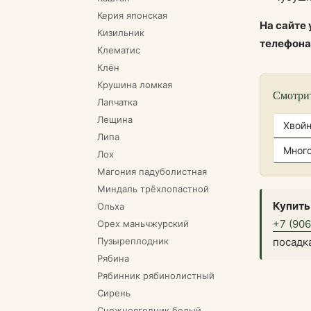
Керия японская
На сайте
Кизильник
телефон
Клематис
Клён
Крушина ломкая
Смотри
Лапчатка
Лещина
Хвой
Липа
Много
Лох
Магония падуболистная
Миндаль трёхлопастной
Купить
Ольха
+7 (90
Орех маньчжурский
Пузыреплодник
посадк
Рябина
Рябинник рябинолистный
Сирень
Снежноягодник белый