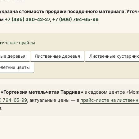
 указана стоимость продажи посадочного материала. Уточ
ам
+7 (495) 380-42-27
,
+7 (906) 794-65-99
те также прайсы
ные деревья
Лиственные деревья
Лиственные кустарник
летние цветы
 «Гортензия метельчатая Тардива»
в садовом центре «Мож
6) 794-65-99
, актуальные цены — в
прайс-листе на листвен
а.