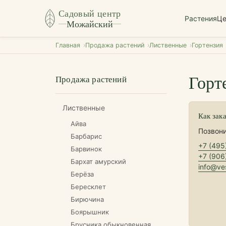
Садовый центр
Растения
Ц
Можайский
Главная
Продажа растений
Лиственные
Гортензия
Горт
Продажа растений
Лиственные
Как зак
Айва
Позвони
Барбарис
+7 (495
Барвинок
+7 (906
Бархат амурский
info@ves
Берёза
Бересклет
Бирючина
Боярышник
Брусника обыкновенная