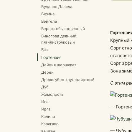
Буддлея Давида
Бузина
Вейгела
Вереск обыкновенный
Гортензия
Виноград девичий
Крупный к
пятилисточковый
Сорт отно
Вяз
становятс
Гортензия
Сорт эффе
Дейция шершавая
Зона зимо
Дёрен
Древогубец круглолистный
С этим ра
Дуб
Жимолость
Ива
— Гортен
Ирга
Калина
Карагана
— Чубушн
Каштан