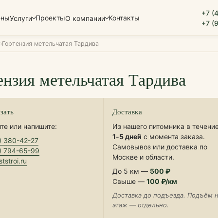
+7 (
ены
Проекты
Контакты
Услуги
О компании
+7 (
Гортензия метельчатая Тардива
ензия метельчатая Тардива
азать
Доставка
те или напишите:
Из нашего питомника в течени
1‑5 дней
с момента заказа.
) 380-42-27
Самовывоз или доставка по
) 794-65-99
Москве и области.
tstroi.ru
До 5 км —
500 ₽
Свыше —
100 ₽/км
Доставка до подъезда. Подъём 
этаж — отдельно.