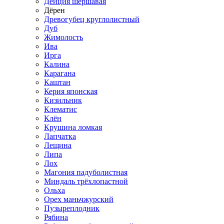
Дейция шершавая
Дёрен
Древогубец круглолистный
Дуб
Жимолость
Ива
Ирга
Калина
Карагана
Каштан
Керия японская
Кизильник
Клематис
Клён
Крушина ломкая
Лапчатка
Лещина
Липа
Лох
Магония падуболистная
Миндаль трёхлопастной
Ольха
Орех маньчжурский
Пузыреплодник
Рябина