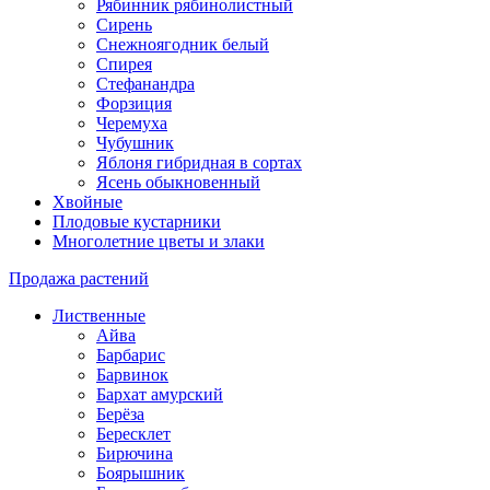
Рябинник рябинолистный
Сирень
Снежноягодник белый
Спирея
Стефанандра
Форзиция
Черемуха
Чубушник
Яблоня гибридная в сортах
Ясень обыкновенный
Хвойные
Плодовые кустарники
Многолетние цветы и злаки
Продажа растений
Лиственные
Айва
Барбарис
Барвинок
Бархат амурский
Берёза
Бересклет
Бирючина
Боярышник