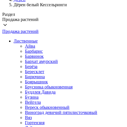
Дёрен белый Кессельринги
Раздел
Продажа растений
Продажа растений
Лиственные
Айва
Барбарис
Барвинок
Бархат амурский
Берёза
Бересклет
Бирючина
Боярышник
Брусника обыкновенная
Буддлея Давида
Бузина
Вейгела
Вереск обыкновенный
Виноград девичий пятилисточковый
Вяз
Гортензия