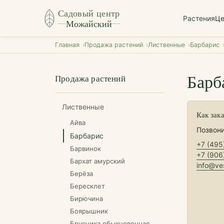
Садовый центр
Растения
Ц
Можайский
Главная
Продажа растений
Лиственные
Барбарис
Барб
Продажа растений
Лиственные
Как зак
Айва
Позвони
Барбарис
+7 (495
Барвинок
+7 (906
Бархат амурский
info@ves
Берёза
Бересклет
Бирючина
Боярышник
Брусника обыкновенная