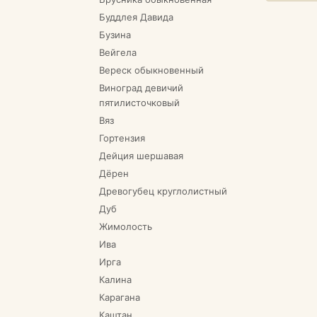
Буддлея Давида
Бузина
Вейгела
Вереск обыкновенный
Виноград девичий
пятилисточковый
Вяз
Гортензия
Дейция шершавая
Дёрен
Древогубец круглолистный
Дуб
Жимолость
Ива
Ирга
Калина
Карагана
Каштан