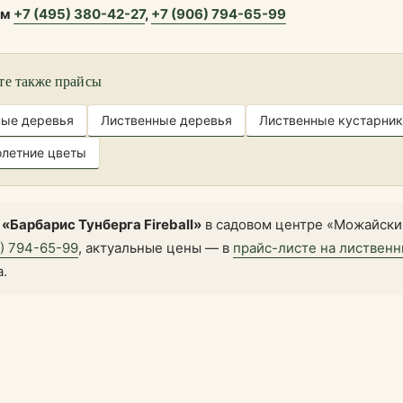
ам
+7 (495) 380-42-27
,
+7 (906) 794-65-99
те также прайсы
ные деревья
Лиственные деревья
Лиственные кустарник
летние цветы
 «Барбарис Тунберга Fireball»
в садовом центре «Можайский
6) 794-65-99
, актуальные цены — в
прайс-листе на листвен
а.