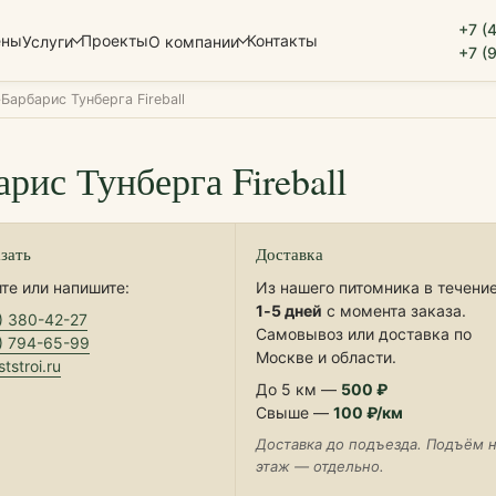
+7 (
ены
Проекты
Контакты
Услуги
О компании
+7 (
Барбарис Тунберга Fireball
арис Тунберга Fireball
азать
Доставка
те или напишите:
Из нашего питомника в течени
1‑5 дней
с момента заказа.
) 380-42-27
Самовывоз или доставка по
) 794-65-99
Москве и области.
tstroi.ru
До 5 км —
500 ₽
Свыше —
100 ₽/км
Доставка до подъезда. Подъём 
этаж — отдельно.