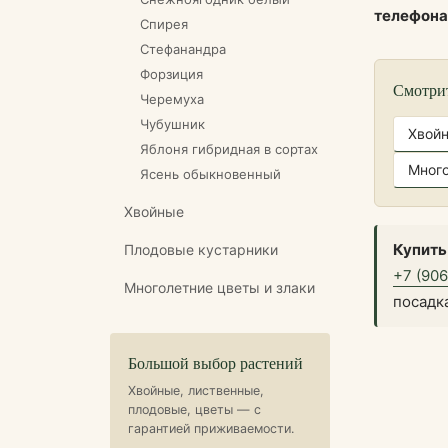
телефон
Спирея
Стефанандра
Форзиция
Смотри
Черемуха
Чубушник
Хвой
Яблоня гибридная в сортах
Много
Ясень обыкновенный
Хвойные
Купить
Плодовые кустарники
+7 (90
Многолетние цветы и злаки
посадк
Большой выбор растений
Хвойные, лиственные,
плодовые, цветы — с
гарантией приживаемости.