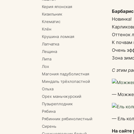
Керия японская
Барбарис т
Кизильник
Новинка!
Клематис
Карликовы
Клён
Оттенок л
Крушина ломкая
К почвам 
Лапчатка
Очень эфф
Лещина
Зона зимо
Липа
Лох
С этим ра
Магония падуболистная
Миндаль трёхлопастной
Ольха
— Можжев
Орех маньчжурский
Пузыреплодник
Рябина
— Ель кол
Рябинник рябинолистный
Сирень
На сайте
Снежноягодник белый