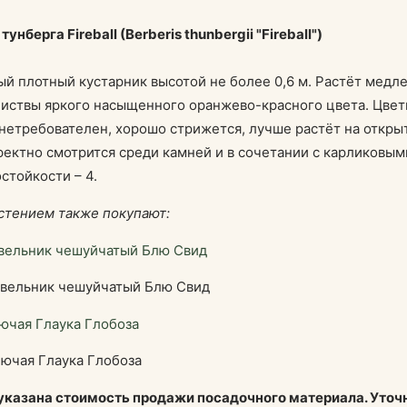
унберга Fireball (Berberis thunbergii "Fireball")
й плотный кустарник высотой не более 0,6 м. Растёт медле
иствы яркого насыщенного оранжево-красного цвета. Цветы
нетребователен, хорошо стрижется, лучше растёт на откры
ектно смотрится среди камней и в сочетании с карликовы
стойкости – 4.
стением также покупают:
ельник чешуйчатый Блю Свид
ючая Глаука Глобоза
 указана стоимость продажи посадочного материала. Уточ