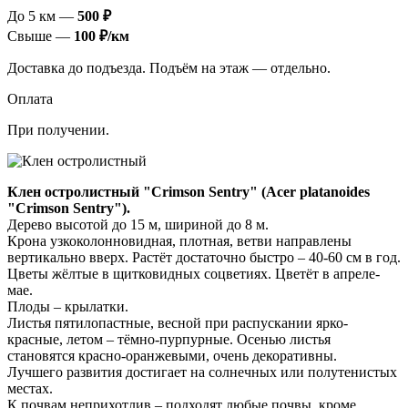
До 5 км —
500 ₽
Свыше —
100 ₽/км
Доставка до подъезда. Подъём на этаж — отдельно.
Оплата
При получении.
Клен остролистный "Crimson Sentry" (Acer platanoides
"Crimson Sentry").
Дерево высотой до 15 м, шириной до 8 м.
Крона узкоколонновидная, плотная, ветви направлены
вертикально вверх. Растёт достаточно быстро – 40-60 см в год.
Цветы жёлтые в щитковидных соцветиях. Цветёт в апреле-
мае.
Плоды – крылатки.
Листья пятилопастные, весной при распускании ярко-
красные, летом – тёмно-пурпурные. Осенью листья
становятся красно-оранжевыми, очень декоративны.
Лучшего развития достигает на солнечных или полутенистых
местах.
К почвам неприхотлив – подходят любые почвы, кроме