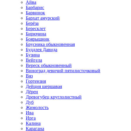
Айва
Барбарис
Барвинок
Бархат амурский
Берёза
Бересклет
Бирючина
Боярышник
Брусника обыкновенная
Буддлея Давида
Бузина
Вейгела
Вереск обыкновенный
Виноград девичий пятилисточковый
Вяз
Гортензия
Дейция шершавая
Дёрен
Древогубец круглолистный
Дуб
Жимолость
Ива
Ирга
Калина
Карагана