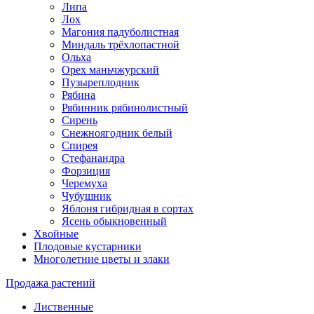
Липа
Лох
Магония падуболистная
Миндаль трёхлопастной
Ольха
Орех маньчжурский
Пузыреплодник
Рябина
Рябинник рябинолистный
Сирень
Снежноягодник белый
Спирея
Стефанандра
Форзиция
Черемуха
Чубушник
Яблоня гибридная в сортах
Ясень обыкновенный
Хвойные
Плодовые кустарники
Многолетние цветы и злаки
Продажа растений
Лиственные