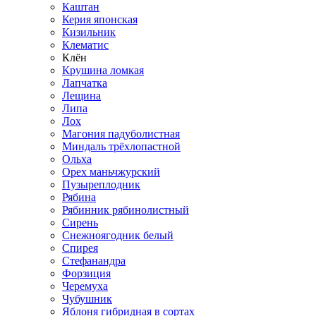
Каштан
Керия японская
Кизильник
Клематис
Клён
Крушина ломкая
Лапчатка
Лещина
Липа
Лох
Магония падуболистная
Миндаль трёхлопастной
Ольха
Орех маньчжурский
Пузыреплодник
Рябина
Рябинник рябинолистный
Сирень
Снежноягодник белый
Спирея
Стефанандра
Форзиция
Черемуха
Чубушник
Яблоня гибридная в сортах