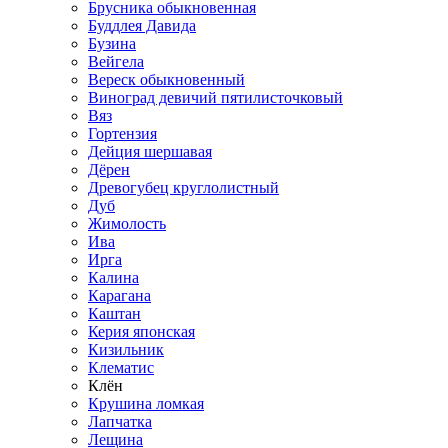
Брусника обыкновенная
Буддлея Давида
Бузина
Вейгела
Вереск обыкновенный
Виноград девичий пятилисточковый
Вяз
Гортензия
Дейция шершавая
Дёрен
Древогубец круглолистный
Дуб
Жимолость
Ива
Ирга
Калина
Карагана
Каштан
Керия японская
Кизильник
Клематис
Клён
Крушина ломкая
Лапчатка
Лещина