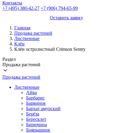
Контакты
+7 (495) 380-42-27
+7 (906) 794-65-99
Оставить заявку
Главная
Продажа растений
Лиственные
Клён
Клён остролистный Crimson Sentry
Раздел
Продажа растений
Продажа растений
Лиственные
Айва
Барбарис
Барвинок
Бархат амурский
Берёза
Бересклет
Бирючина
Боярышник