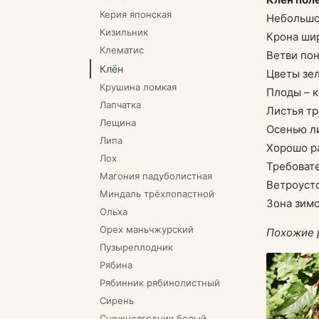
Керия японская
Небольшое
Кизильник
Крона шир
Клематис
Ветви пон
Клён
Цветы зел
Крушина ломкая
Плоды – к
Лапчатка
Листья тр
Лещина
Осенью л
Липа
Хорошо ра
Лох
Требовате
Магония падуболистная
Ветроуст
Миндаль трёхлопастной
Зона зимо
Ольха
Орех маньчжурский
Похожие 
Пузыреплодник
Рябина
Рябинник рябинолистный
Сирень
Снежноягодник белый