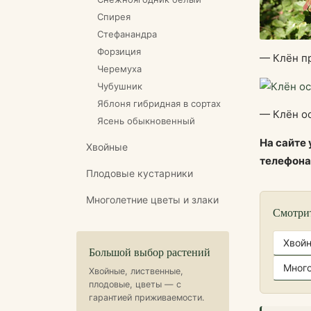
Спирея
Стефанандра
Форзиция
— Клён п
Черемуха
Чубушник
Яблоня гибридная в сортах
— Клён о
Ясень обыкновенный
На сайте
Хвойные
телефон
Плодовые кустарники
Многолетние цветы и злаки
Смотри
Хвой
Большой выбор растений
Много
Хвойные, лиственные,
плодовые, цветы — с
гарантией приживаемости.