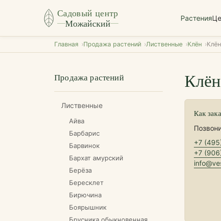
Садовый центр
Растения
Ц
Можайский
Главная
Продажа растений
Лиственные
Клён
Клён
Клён
Продажа растений
Лиственные
Как зак
Айва
Позвони
Барбарис
+7 (495
Барвинок
+7 (906
Бархат амурский
info@ves
Берёза
Бересклет
Бирючина
Боярышник
Брусника обыкновенная