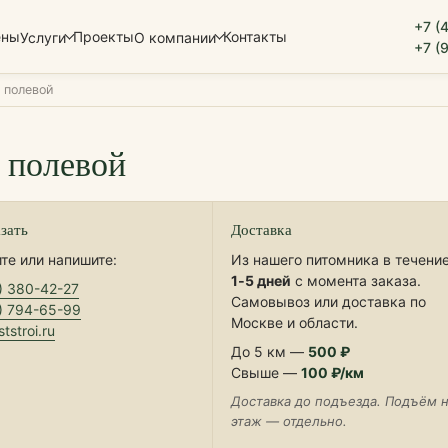
+7 (
ены
Проекты
Контакты
Услуги
О компании
+7 (
 полевой
 полевой
азать
Доставка
те или напишите:
Из нашего питомника в течени
1‑5 дней
с момента заказа.
) 380-42-27
Самовывоз или доставка по
) 794-65-99
Москве и области.
tstroi.ru
До 5 км —
500 ₽
Свыше —
100 ₽/км
Доставка до подъезда. Подъём 
этаж — отдельно.