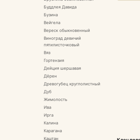
Буддлея Давида
Бузина
Вейгела
Вереск обыкновенный
Виноград девичий
пятилисточковый
Вяз
Гортензия
Дейция шершавая
Дёрен
Древогубец круглолистный
Дуб
Жимолость
Ива
Ирга
Калина
Карагана
Каштан
Клен поле