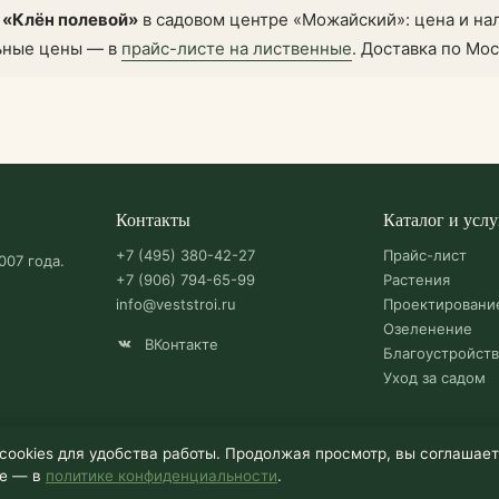
 «Клён полевой»
в садовом центре «Можайский»: цена и н
ьные цены — в
прайс-листе на лиственные
. Доставка по Мос
Контакты
Каталог и услу
+7 (495) 380-42-27
Прайс-лист
007 года.
+7 (906) 794-65-99
Растения
info@veststroi.ru
Проектировани
Озеленение
ВКонтакте
Благоустройст
Уход за садом
cookies для удобства работы. Продолжая просмотр, вы соглашае
ее — в
политике конфиденциальности
.