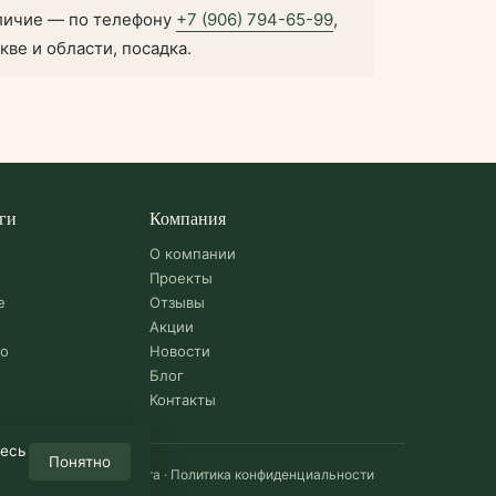
аличие — по телефону
+7 (906) 794-65-99
,
кве и области, посадка.
ги
Компания
О компании
Проекты
е
Отзывы
Акции
во
Новости
Блог
Контакты
тесь
Понятно
Карта сайта
·
Политика конфиденциальности