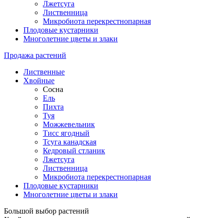
Лжетсуга
Лиственница
Микробиота перекрестнопарная
Плодовые кустарники
Многолетние цветы и злаки
Продажа растений
Лиственные
Хвойные
Сосна
Ель
Пихта
Туя
Можжевельник
Тисс ягодный
Тсуга канадская
Кедровый стланик
Лжетсуга
Лиственница
Микробиота перекрестнопарная
Плодовые кустарники
Многолетние цветы и злаки
Большой выбор растений