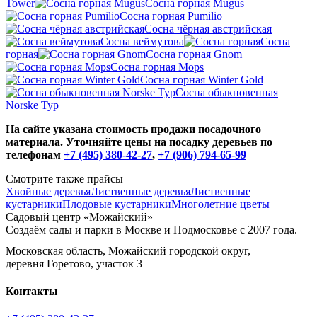
Tower
Сосна горная Mugus
Сосна горная Pumilio
Сосна чёрная австрийская
Сосна веймутова
Сосна
горная
Сосна горная Gnom
Сосна горная Mops
Сосна горная Winter Gold
Сосна обыкновенная
Norske Typ
На сайте указана стоимость продажи посадочного
материала. Уточняйте цены на посадку деревьев по
телефонам
+7 (495) 380-42-27
,
+7 (906) 794-65-99
Смотрите также прайсы
Хвойные деревья
Лиственные деревья
Лиственные
кустарники
Плодовые кустарники
Многолетние цветы
Садовый центр «Можайский»
Создаём сады и парки в Москве и Подмосковье с 2007 года.
Московская область, Можайский городской округ,
деревня Горетово, участок 3
Контакты