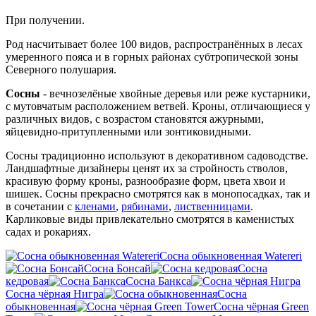
При получении.
Род насчитывает более 100 видов, распространённых в лесах
умеренного пояса и в горных районах субтропической зоны
Северного полушария.
Сосны
- вечнозелёные хвойные деревья или реже кустарники,
с мутовчатым расположением ветвей. Кроны, отличающиеся у
различных видов, с возрастом становятся ажурными,
яйцевидно-притупленными или зонтиковидными.
Сосны традиционно используют в декоративном садоводстве.
Ландшафтные дизайнеры ценят их за стройность стволов,
красивую форму кроны, разнообразие форм, цвета хвои и
шишек. Сосны прекрасно смотрятся как в монопосадках, так и
в сочетании с
кленами
,
рябинами
,
лиственницами
.
Карликовые виды привлекательно смотрятся в каменистых
садах и рокариях.
Сосна обыкновенная Watereri
Сосна Бонсай
Сосна
кедровая
Сосна Банкса
Сосна чёрная Нигра
Сосна
обыкновенная
Сосна чёрная Green