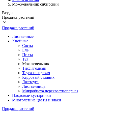
Можжевельник сибирский
Раздел
Продажа растений
Продажа растений
Лиственные
Хвойные
Сосна
Ель
Пихта
Туя
Можжевельник
Тисс ягодный
Тсуга канадская
Кедровый стланик
Лжетсуга
Лиственница
Микробиота перекрестнопарная
Плодовые кустарники
Многолетние цветы и злаки
Продажа растений