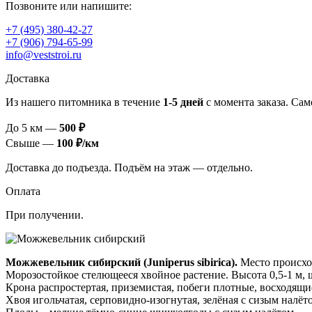
Позвоните или напишите:
+7 (495) 380-42-27
+7 (906) 794-65-99
info@veststroi.ru
Доставка
Из нашего питомника в течение
1‑5 дней
с момента заказа. Сам
До 5 км —
500 ₽
Свыше —
100 ₽/км
Доставка до подъезда. Подъём на этаж — отдельно.
Оплата
При получении.
Можжевельник сибирский (Juniperus sibirica).
Место происхо
Морозостойкое стелющееся хвойное растение. Высота 0,5-1 м, 
Крона распростертая, приземистая, побеги плотные, восходящи
Хвоя игольчатая, серповидно-изогнутая, зелёная с сизым налёто