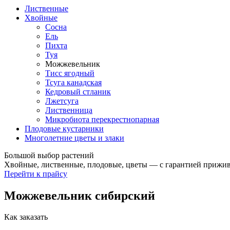
Лиственные
Хвойные
Сосна
Ель
Пихта
Туя
Можжевельник
Тисс ягодный
Тсуга канадская
Кедровый стланик
Лжетсуга
Лиственница
Микробиота перекрестнопарная
Плодовые кустарники
Многолетние цветы и злаки
Большой выбор растений
Хвойные, лиственные, плодовые, цветы — с гарантией прижив
Перейти к прайсу
Можжевельник сибирский
Как заказать