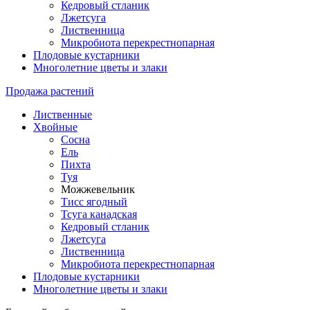
Кедровый стланик
Лжетсуга
Лиственница
Микробиота перекрестнопарная
Плодовые кустарники
Многолетние цветы и злаки
Продажа растений
Лиственные
Хвойные
Сосна
Ель
Пихта
Туя
Можжевельник
Тисс ягодный
Тсуга канадская
Кедровый стланик
Лжетсуга
Лиственница
Микробиота перекрестнопарная
Плодовые кустарники
Многолетние цветы и злаки