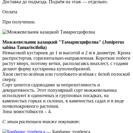
Доставка до подъезда. Подъём на этаж — отдельно.
Оплата
При получении.
Можжевельник казацкий "Тамарисцифолиа" (Juniperus
sabina Tamariscifolia)
Невысокий кустарник до 1 м высотой и 2 м в диаметре. Крона
распростертая, горизонтально-направленная. Короткие побеги
растут вверх, поэтому ветки, располагаясь внахлест, с годами
делают форму кустарника куполообразной.
Хвоя светло-зелёная или голубовато-зелёная с белой полоской
сверху.
Сорт ценится садоводами за неприхотливость и
декоративность. Этот популярный сорт можжевельника
используют в одиночных и групповых посадках, на
каменистых горках и склонах, в каменистых садах и в виде
почвопокровного растения.
Зона зимостойкости – 4.
С этим растением также покупают:
— Барбарис тунберга