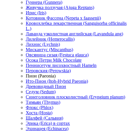
Гуннера (Gunnera)
Живучка ползучая (Ajuga Reptans)
Ирис (Iris)
Котовник Фассена (Nepeta x faassenii)
Кровохлебка лекарственная (Sanguisorba officinalis
L.)
Лаванда узколистная английская (Lavandula ang)
Лилейник (Hemerocallis)
Лихнис (Lychnis)
Мискантус (Miscanthus)
Овсяница сизая (Festuca glauca)
Осока Петри Milk Chocolate
Пеннисетум лисохвостный Hameln
Перовския (Perowskia)
Пион (Paeonia)
Ито-Пион (Itoh-Hybrid Paeonia)
Древовидный Пион
Седум (Sedum)
Синеголовник плосколистный (Eryngium planum)
Тимьян (Thymus)
Флокс (Phlox)
Хоста (Hosta)
Шалфей (Сальвия)
Эрика (Erica) в сортах
Эхинацея (Echinacea)