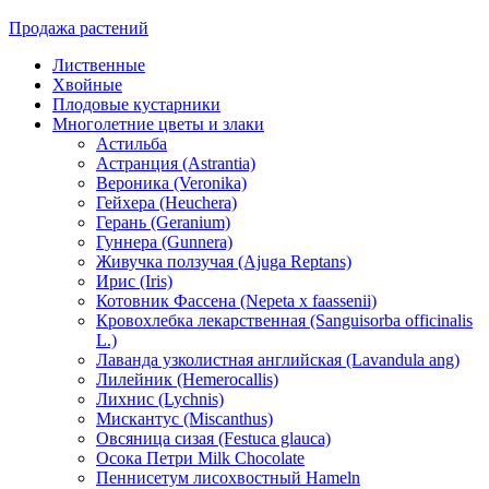
Продажа растений
Лиственные
Хвойные
Плодовые кустарники
Многолетние цветы и злаки
Астильба
Астранция (Astrantia)
Вероника (Veronika)
Гейхера (Heuchera)
Герань (Geranium)
Гуннера (Gunnera)
Живучка ползучая (Ajuga Reptans)
Ирис (Iris)
Котовник Фассена (Nepeta x faassenii)
Кровохлебка лекарственная (Sanguisorba officinalis
L.)
Лаванда узколистная английская (Lavandula ang)
Лилейник (Hemerocallis)
Лихнис (Lychnis)
Мискантус (Miscanthus)
Овсяница сизая (Festuca glauca)
Осока Петри Milk Chocolate
Пеннисетум лисохвостный Hameln