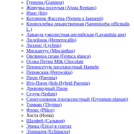
Гуннера (Gunnera)
Живучка ползучая (Ajuga Reptans)
Ирис (Iris)
Котовник Фассена (Nepeta x faassenii)
Кровохлебка лекарственная (Sanguisorba officinalis
L.)
Лаванда узколистная английская (Lavandula ang)
Лилейник (Hemerocallis)
Лихнис (Lychnis)
Мискантус (Miscanthus)
Овсяница сизая (Festuca glauca)
Осока Петри Milk Chocolate
Пеннисетум лисохвостный Hameln
Перовския (Perowskia)
Пион (Paeonia)
Ито-Пион (Itoh-Hybrid Paeonia)
Древовидный Пион
Седум (Sedum)
Синеголовник плосколистный (Eryngium planum)
Тимьян (Thymus)
Флокс (Phlox)
Хоста (Hosta)
Шалфей (Сальвия)
Эрика (Erica) в сортах
Эхинацея (Echinacea)