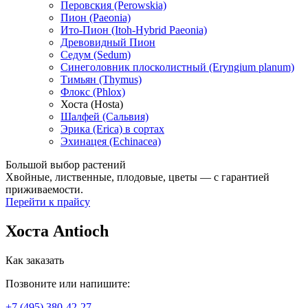
Перовския (Perowskia)
Пион (Paeonia)
Ито-Пион (Itoh-Hybrid Paeonia)
Древовидный Пион
Седум (Sedum)
Синеголовник плосколистный (Eryngium planum)
Тимьян (Thymus)
Флокс (Phlox)
Хоста (Hosta)
Шалфей (Сальвия)
Эрика (Erica) в сортах
Эхинацея (Echinacea)
Большой выбор растений
Хвойные, лиственные, плодовые, цветы — с гарантией
приживаемости.
Перейти к прайсу
Хоста Antioch
Как заказать
Позвоните или напишите:
+7 (495) 380-42-27