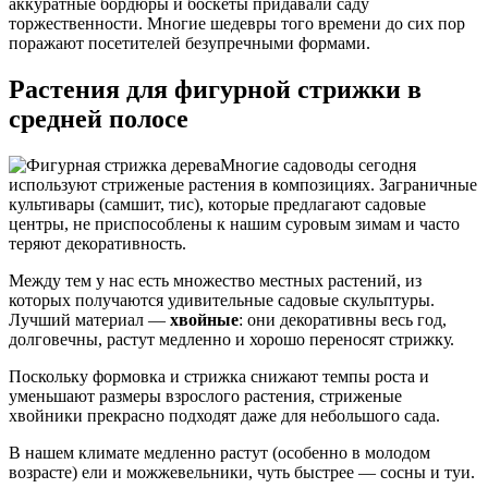
аккуратные бордюры и боскеты придавали саду
торжественности. Многие шедевры того времени до сих пор
поражают посетителей безупречными формами.
Растения для фигурной стрижки в
средней полосе
Многие садоводы сегодня
используют стриженые растения в композициях. Заграничные
культивары (самшит, тис), которые предлагают садовые
центры, не приспособлены к нашим суровым зимам и часто
теряют декоративность.
Между тем у нас есть множество местных растений, из
которых получаются удивительные садовые скульптуры.
Лучший материал —
хвойные
: они декоративны весь год,
долговечны, растут медленно и хорошо переносят стрижку.
Поскольку формовка и стрижка снижают темпы роста и
уменьшают размеры взрослого растения, стриженые
хвойники прекрасно подходят даже для небольшого сада.
В нашем климате медленно растут (особенно в молодом
возрасте) ели и можжевельники, чуть быстрее — сосны и туи.