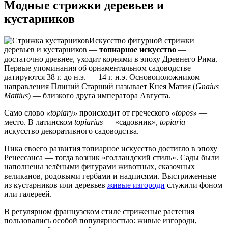
Модные стрижки деревьев и
кустарников
Искусство фигурной стрижки
деревьев и кустарников —
топиарное искусство
—
достаточно древнее, уходит корнями в эпоху Древнего Рима.
Первые упоминания об орнаментальном садоводстве
датируются 38 г. до н.э. — 14 г. н.э. Основоположником
направления Плиний Старший называет Кнея Матия (
Gnaius
Mattius
) — близкого друга императора Августа.
Само слово
«topiary»
происходит от греческого
«topos»
—
место. В латинском
topiarius
— «садовник»,
topiaria
—
искусство декоративного садоводства.
Пика своего развития топиарное искусство достигло в эпоху
Ренессанса — тогда возник «голландский стиль». Сады были
наполнены зелёными фигурами животных, сказочных
великанов, родовыми гербами и надписями. Выстриженные
из кустарников или деревьев
живые изгороди
служили фоном
или галереей.
В регулярном французском стиле стриженые растения
пользовались особой популярностью: живые изгороди,