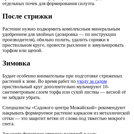
отдельных почек для формирования силуэта.
После стрижки
Растение нужно подкормить комплексным минеральным
удобрением для хвойных (дозировка — по инструкции
производителя), обильно полить, удалить сорняки в
приствольном круге, провести рыхление и замульчировать
торфом или щепой.
Зимовка
Будьте особенно внимательны при подготовке стриженых
растений к зиме. Во время работ по
уходу за садом
приствольный круг дополнительно мульчируют 10-
сантиметровым слоем торфа или сухой листвы — весной её
не забудьте убрать.
Специалисты «Садового центра Можайский» рекомендуют
накрывать формируемое растение каркасом из металлической
сетки — это защитит ветви от слома под тяжестью мокрого
снега.
Закажите фигурную стрижку растений в саду