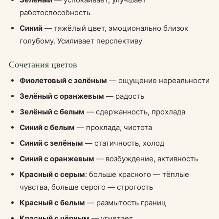
работоспособность
Синий
— тяжёлый цвет, эмоционально близок
голубому. Усиливает перспективу
Сочетания цветов
Фиолетовый с зелёным
— ощущение нереальности
Зелёный с оранжевым
— радость
Зелёный с белым
— сдержанность, прохлада
Синий с белым
— прохлада, чистота
Синий с зелёным
— статичность, холод
Синий с оранжевым
— возбуждение, активность
Красный с серым
: больше красного — тёплые
чувства, больше серого — строгость
Красный с белым
— размытость границ
Красный с чёрным
— угнетает